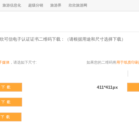
旅游信息化
超级分销
旅游界
欣欣旅游网
欣欣可信电子认证证书二维码下载：（请根据用途和尺寸选择下载）
子媒体
，请选如下尺寸:
如果您的二维码将
用于纸质印刷
411*411px